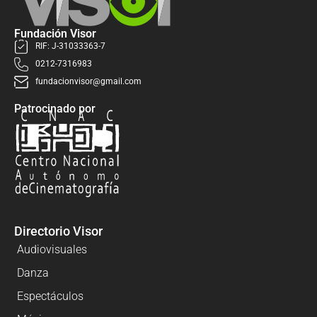
Fundación Visor
RIF: J-31033363-7
0212-7316983
fundacionvisor@gmail.com
Patrocinado por
Directorio Visor
Audiovisuales
Danza
Espectáculos