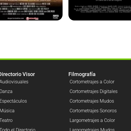
Directorio Visor
Filmografía
Audiovisuales
Cortometrajes a Color
Danza
Cortometrajes Digitales
Espectáculos
Cortometrajes Mudos
Música
Cortometrajes Sonoros
Teatro
Largometrajes a Color
Todo el Directorio
Largometrajes Mudos