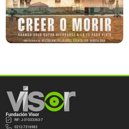
Fundación Visor
RIF: J-31033363-7
0212-7316983