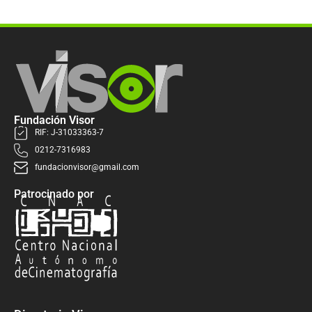
Fundación Visor
RIF: J-31033363-7
0212-7316983
fundacionvisor@gmail.com
Patrocinado por