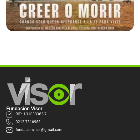
Fundación Visor
RIF: J-31033363-7
0212-7316983
fundacionvisor@gmail.com