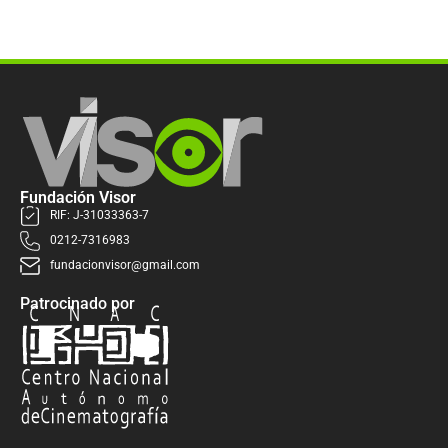
Fundación Visor
RIF: J-31033363-7
0212-7316983
fundacionvisor@gmail.com
Patrocinado por