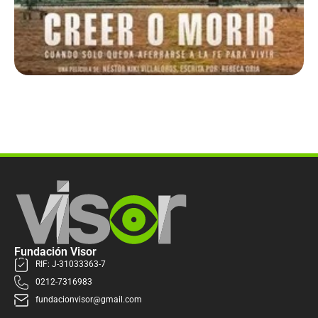
Fundación Visor
RIF: J-31033363-7
0212-7316983
fundacionvisor@gmail.com