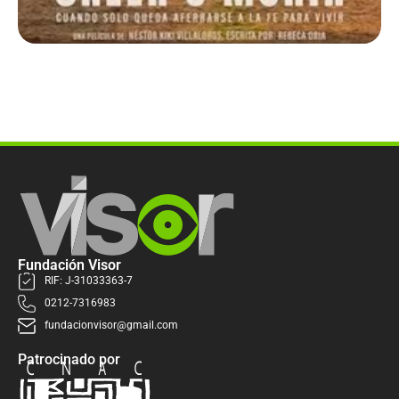
Fundación Visor
RIF: J-31033363-7
0212-7316983
fundacionvisor@gmail.com
Patrocinado por