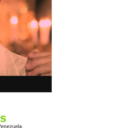
as
Venezuela.