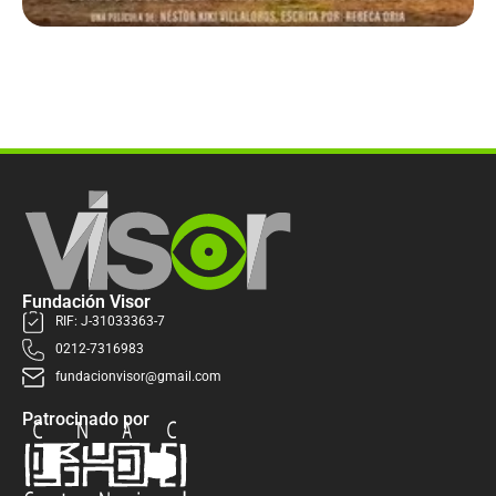
Fundación Visor
RIF: J-31033363-7
0212-7316983
fundacionvisor@gmail.com
Patrocinado por