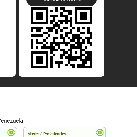
Venezuela.
/
/
Música
Profesionales
Música
Pr