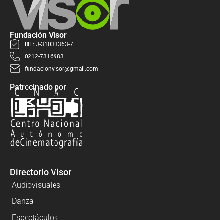
Fundación Visor
RIF: J-31033363-7
0212-7316983
fundacionvisor@gmail.com
Patrocinado por
Directorio Visor
Audiovisuales
Danza
Espectáculos