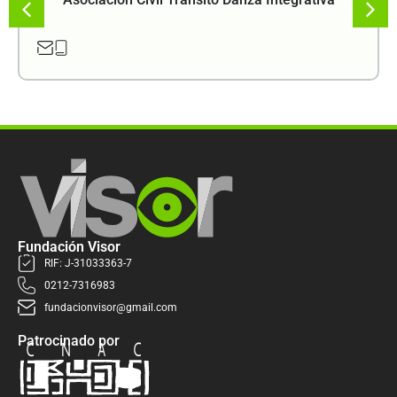
Fundación Visor
RIF: J-31033363-7
0212-7316983
fundacionvisor@gmail.com
Patrocinado por