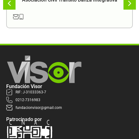
Fundación Visor
RIF: J-31033363-7
0212-7316983
fundacionvisor@gmail.com
Patrocinado por