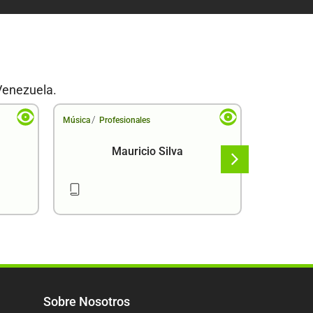
Venezuela.
/
/
Música
Profesionales
Música
Pr
Mauricio Silva
Sobre Nosotros