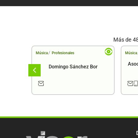
Más de 48
/
Música
Profesionales
Música
Asoc
z
Domingo Sánchez Bor