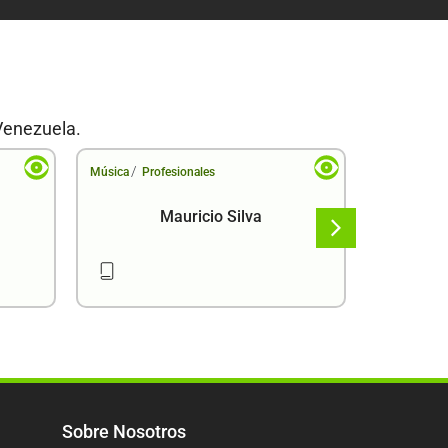
Venezuela.
/
/
Música
Profesionales
Música
Pr
Mauricio Silva
Sobre Nosotros