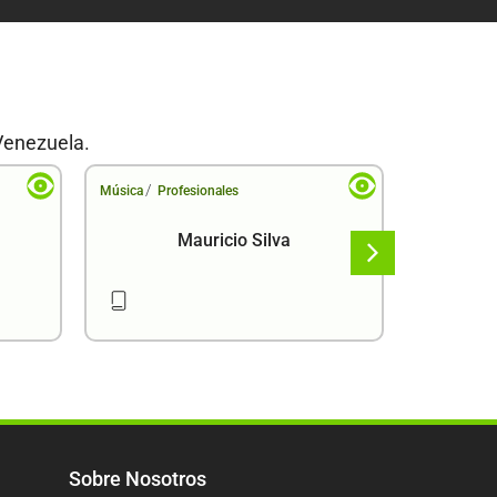
Venezuela.
/
/
Música
Profesionales
Música
Pr
Mauricio Silva
Sobre Nosotros