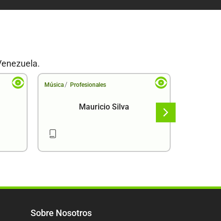
Venezuela.
/
/
Música
Profesionales
Música
Pr
Mauricio Silva
Sobre Nosotros