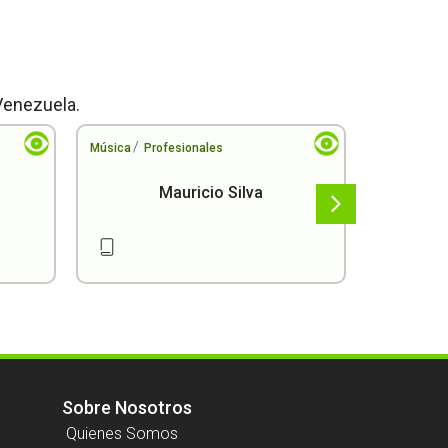
Venezuela.
/
/
Música
Profesionales
Música
Pr
Mauricio Silva
Sobre Nosotros
Quienes Somos