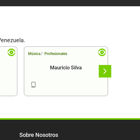
Venezuela.
/
/
Música
Profesionales
Música
Pr
Mauricio Silva
Sobre Nosotros