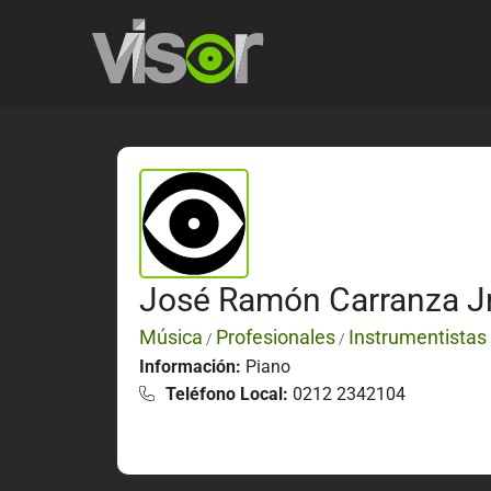
José Ramón Carranza Jr
Música
Profesionales
Instrumentistas
/
/
Información:
Piano
Teléfono Local:
0212 2342104