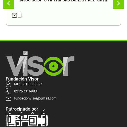
Fundación Visor
RIF: J-31033363-7
0212-7316983
fundacionvisor@gmail.com
Patrocinado por