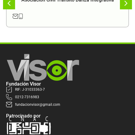
Fundación Visor
RIF: J-31033363-7
0212-7316983
fundacionvisor@gmail.com
Patrocinado por