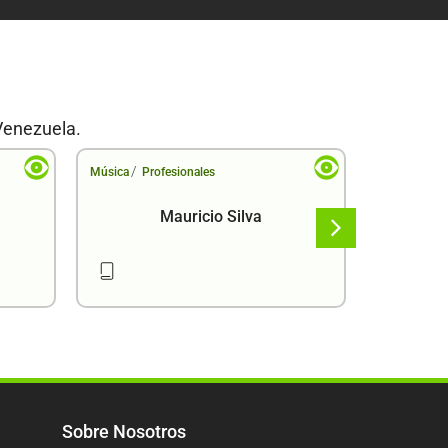
Venezuela.
/
/
Música
Profesionales
Música
Pr
Mauricio Silva
Sobre Nosotros