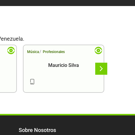
Venezuela.
/
/
Música
Profesionales
Música
Pr
Mauricio Silva
Sobre Nosotros