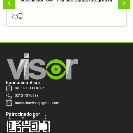
Fundación Visor
RIF: J-31033363-7
0212-7316983
fundacionvisor@gmail.com
Patrocinado por