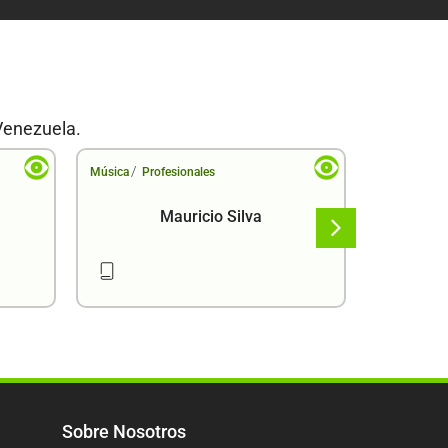
Venezuela.
/
/
Música
Profesionales
Música
Pr
Mauricio Silva
Sobre Nosotros