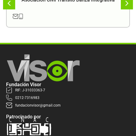
Fundación Visor
RIF: J-31033363-7
0212-7316983
fundacionvisor@gmail.com
Patrocinado por