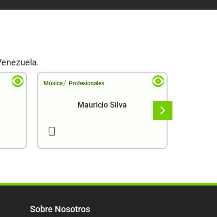
Venezuela.
/
/
Música
Profesionales
Música
Pr
Mauricio Silva
Sobre Nosotros