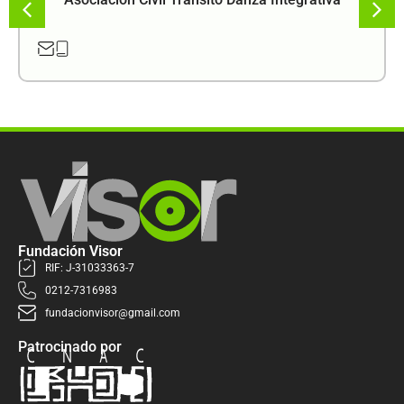
Fundación Visor
RIF: J-31033363-7
0212-7316983
fundacionvisor@gmail.com
Patrocinado por