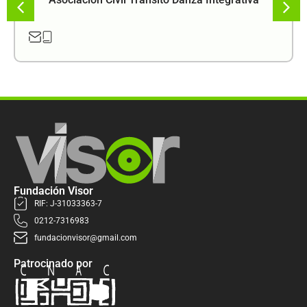
Fundación Visor
RIF: J-31033363-7
0212-7316983
fundacionvisor@gmail.com
Patrocinado por