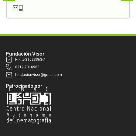
Fundación Visor
RIF: J-31033363-7
0212-7316983
fundacionvisor@gmail.com
Patrocinado por