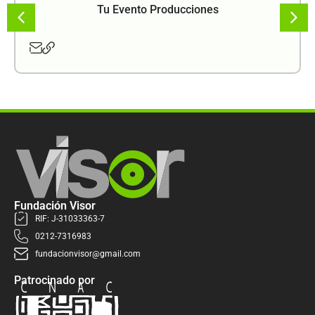
Tu Evento Producciones
Fundación Visor
RIF: J-31033363-7
0212-7316983
fundacionvisor@gmail.com
Patrocinado por