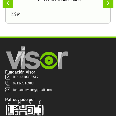
Fundación Visor
RIF: J-31033363-7
0212-7316983
fundacionvisor@gmail.com
Patrocinado por