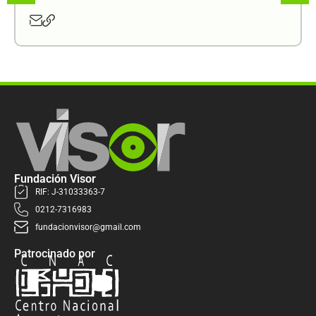
Fundación Visor
RIF: J-31033363-7
0212-7316983
fundacionvisor@gmail.com
Patrocinado por