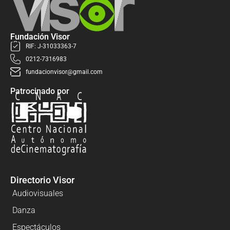
Fundación Visor
RIF: J-31033363-7
0212-7316983
fundacionvisor@gmail.com
Patrocinado por
Directorio Visor
Audiovisuales
Danza
Espectáculos