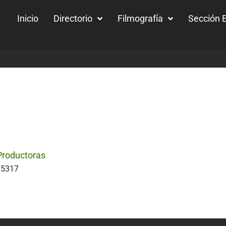
Inicio
Directorio
Filmografía
Sección E
roductoras
75317