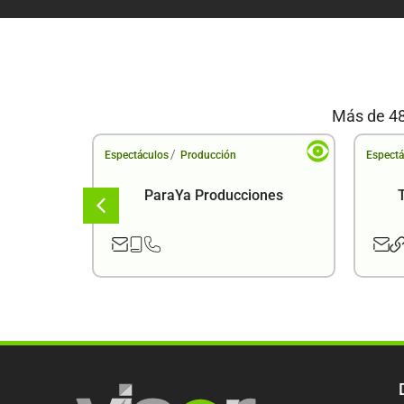
Más de 48
/
Espectáculos
Producción
Espectá
ema
ParaYa Producciones