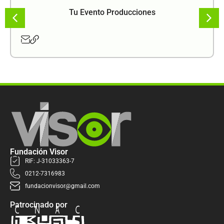
Tu Evento Producciones
Fundación Visor
RIF: J-31033363-7
0212-7316983
fundacionvisor@gmail.com
Patrocinado por