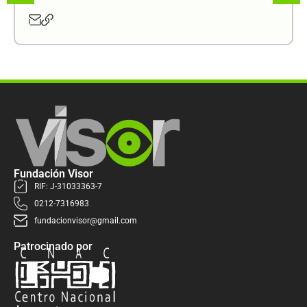
Fundación Visor
RIF: J-31033363-7
0212-7316983
fundacionvisor@gmail.com
Patrocinado por