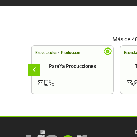
Más de 48
/
Espectáculos
Producción
Espectá
ema
ParaYa Producciones