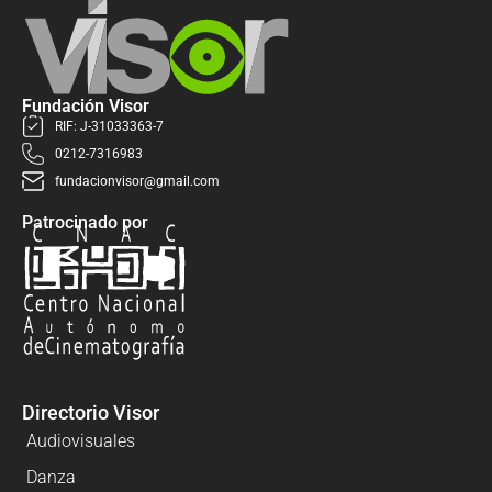
Fundación Visor
RIF: J-31033363-7
0212-7316983
fundacionvisor@gmail.com
Patrocinado por
Directorio Visor
Audiovisuales
Danza