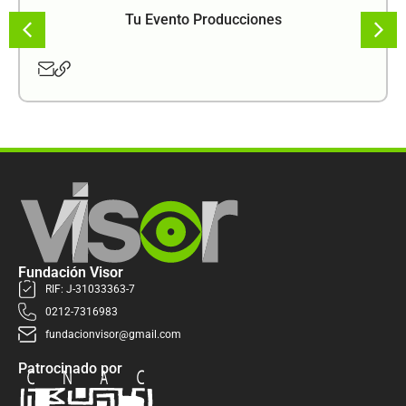
Tu Evento Producciones
Fundación Visor
RIF: J-31033363-7
0212-7316983
fundacionvisor@gmail.com
Patrocinado por