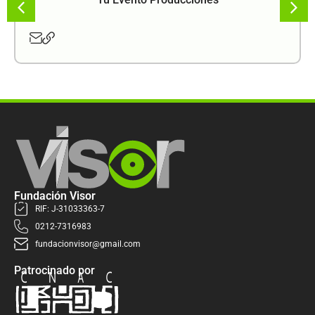
Fundación Visor
RIF: J-31033363-7
0212-7316983
fundacionvisor@gmail.com
Patrocinado por