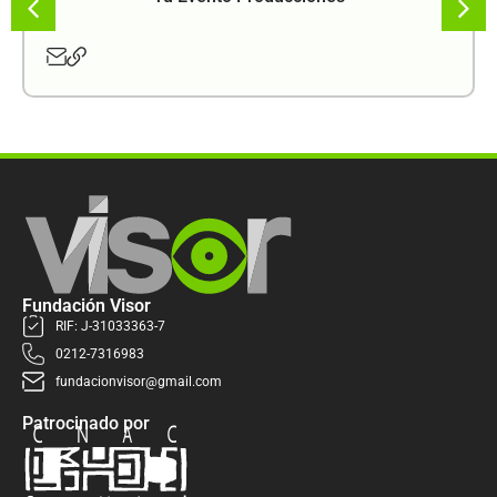
Fundación Visor
RIF: J-31033363-7
0212-7316983
fundacionvisor@gmail.com
Patrocinado por