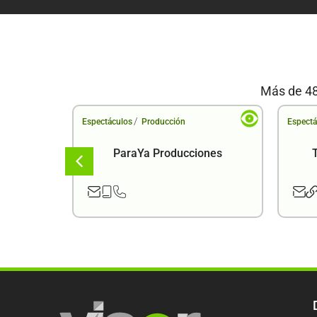
Más de 48
/
Espectáculos
Producción
Espectá
ema
ParaYa Producciones