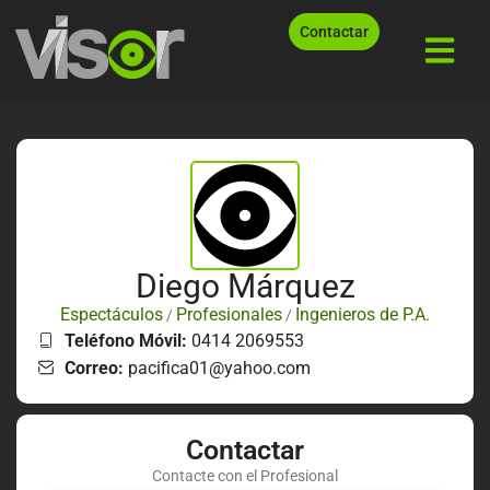
Contactar
Diego Márquez
Espectáculos
Profesionales
Ingenieros de P.A.
/
/
Teléfono Móvil:
0414 2069553
Correo:
pacifica01@yahoo.com
Contactar
Contacte con el Profesional