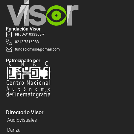
Fundación Visor
RIF: J-31033363-7
0212-7316983
fundacionvisor@gmail.com
Patrocinado por
Directorio Visor
Audiovisuales
Danza