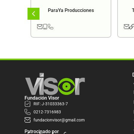
ema
ParaYa Producciones
Fundación Visor
RIF: J-31033363-7
0212-7316983
fundacionvisor@gmail.com
Patrocinado por