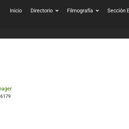
Inicio
Directorio
Filmografía
Sección E
nager
36179