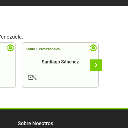
Venezuela.
/
/
Teatro
Profesionales
Teatro
Pro
Santiago Sánchez
Sobre Nosotros