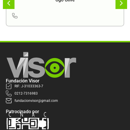
Fundación Visor
RIF: J-31033363-7
0212-7316983
fundacionvisor@gmail.com
Patrocinado por