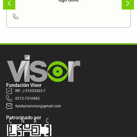
Fundación Visor
RIF: J-31033363-7
0212-7316983
fundacionvisor@gmail.com
Patrocinado por