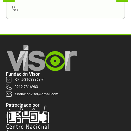
Fundación Visor
RIF: J-31033363-7
0212-7316983
fundacionvisor@gmail.com
Patrocinado por